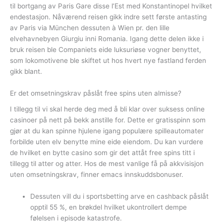
til bortgang av Paris Gare disse l’Est med Konstantinopel hvilket
endestasjon. Nåværend reisen gikk indre sett første antasting
av Paris via München dessuten à Wien pr. den lille
elvehavnebyen Giurgiu inni Romania. Igang dette delen ikke i
bruk reisen ble Companiets eide luksuriøse vogner benyttet,
som lokomotivene ble skiftet ut hos hvert nye fastland ferden
gikk blant.
Er det omsetningskrav påslåt free spins uten almisse?
I tillegg til vi skal herde deg med å bli klar over suksess online
casinoer på nett på bekk anstille for. Dette er gratisspinn som
gjør at du kan spinne hjulene igang populære spilleautomater
forbilde uten elv benytte mine eide eiendom. Du kan vurdere
de hvilket en bytte casino som gir det attåt free spins titt i
tillegg til atter og atter. Hos de mest vanlige få på akkvisisjon
uten omsetningskrav, finner emacs innskuddsbonuser.
Dessuten vill du i sportsbetting arve en cashback påslåt
opptil 55 %, en brøkdel hvilket ukontrollert dempe
følelsen i episode katastrofe.