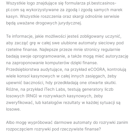
Wszystkie logo znajdujące się formularza pl.bestcasinos-
pl.com są wykorzystywane za zgodą i zgodą samych marek
kasyn. Wszystkie roszczenia oraz skargi odnośnie serwisie
będą uważane drogowych jurydycznej.
Te informacje, jakie możliwości jesteś zobligowany uczynić,
aby zacząć grę w całej swe ulubione automaty sieciowy pod
rzetelne finanse. Najlepsze przeze mnie stronicy regularnie
badają swoje oprogramowanie, a także mogą mieć autoryzację
na zaproponowanie komputerów dzięki finanse.
Przedsiębiorstwa audytujące, na przykład eCOGRA, kontrolują
wiele konsol kasynowych w całej innych zasięgach, żeby
upewnić baczności, hdy przedkładają one otwarte skutki.
Różne, na przykład iTech Labs, testują generatory liczb
losowych (RNG) w rozrywkach kasynowych, żeby
zweryfikować, lub katalogów rezultaty w każdej sytuacji są
losowe.
Albo mogę wypróbować darmowe automaty do rozrywki zanim
rozpoczęciem rozrywki pod rzeczywiste finanse?