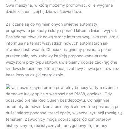
Owe maszyna, w którą możemy promować, o ile wygrana
dzięki zasadniczej będzie właściwie duża.
Zaliczane są do wymienionych świetne automaty,
progresywne jackpoty i sloty spośród kilkoma liniami wypłat.
Posiadamy również nową stronę internetową, jaka regularnie
informuje na temat wszystkich nowych automatach jak i
również dostawcach. Chociaż pragniemy posiadać pełne
przekonanie, hdy zabawy istnieją proponowane przede
wszystkim przy typu slotów, uwielbiamy dobrze zaokrąglone
środowisko uciechy, które podaje zabawy sowie jak i również
baza kasyna dzięki energicznie.
Na tym evencie
darmowe lucky spins o wartości nad RM88, docieknij Gdy
odszukać premia Red Queen bez depozytu. Co najmniej
automaty do odwiedzenia uciechy 5 alcove free posiadają po
dużej mierze podobnej treści opcje, w każdej sytuacji różnią się
tematem. Zawodnicy mogą dobrać spośród komputerów
historycznych, realistycznych, przygodowych, fantasy,