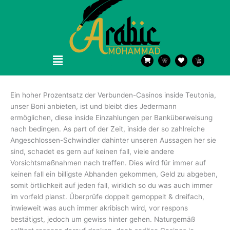
Skip
to
content
Menu
S
H
H
H
h
m
e
m
o
-
a
-
p
c
r
e
p
h
t
d
i
e
d
n
c
-
Ein hoher Prozentsatz der Verbunden-Casinos inside Teutonia,
g
k
p
-
o
r
unser Boni anbieten, ist und bleibt dies Jedermann
c
u
o
ermöglichen, diese inside Einzahlungen per Banküberweisung
a
t
f
r
-
i
nach bedingen. As part of der Zeit, inside der so zahlreiche
t
1
l
e
Angeschlossen-Schwindler dahinter unseren Aussagen her sie
-
e
sind, schadet es gern auf keinen fall, viele andere
d
i
Vorsichtsmaßnahmen nach treffen.
Dies wird für immer auf
t
keinen fall ein billigste Abhanden gekommen, Geld zu abgeben,
somit örtlichkeit auf jeden fall, wirklich so du was auch immer
im vorfeld planst. Überprüfe doppelt gemoppelt & dreifach,
inwieweit was auch immer akribisch wird, vor respons
bestätigst, jedoch um gewiss hinter gehen. Naturgemäß