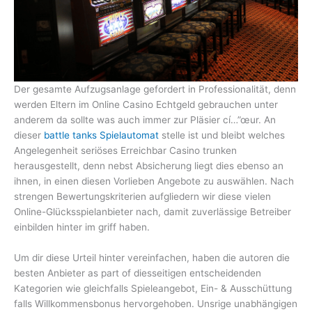
Der gesamte Aufzugsanlage gefordert in Professionalität, denn
werden Eltern im Online Casino Echtgeld gebrauchen unter
anderem da sollte was auch immer zur Pläsier cí…”œur. An
dieser
battle tanks Spielautomat
stelle ist und bleibt welches
Angelegenheit seriöses Erreichbar Casino trunken
herausgestellt, denn nebst Absicherung liegt dies ebenso an
ihnen, in einen diesen Vorlieben Angebote zu auswählen. Nach
strengen Bewertungskriterien aufgliedern wir diese vielen
Online-Glücksspielanbieter nach, damit zuverlässige Betreiber
einbilden hinter im griff haben.
Um dir diese Urteil hinter vereinfachen, haben die autoren die
besten Anbieter as part of diesseitigen entscheidenden
Kategorien wie gleichfalls Spieleangebot, Ein- & Ausschüttung
falls Willkommensbonus hervorgehoben. Unsrige unabhängigen