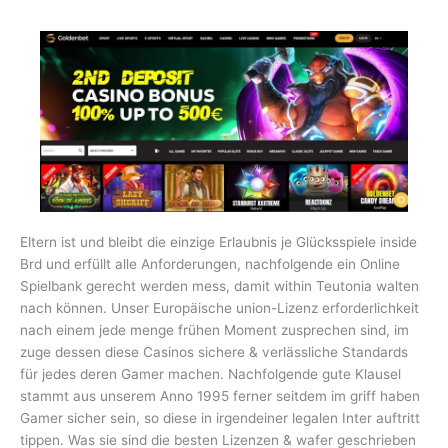
Eltern ist und bleibt die einzige Erlaubnis je Glücksspiele inside
Brd und erfüllt alle Anforderungen, nachfolgende ein Online
Spielbank gerecht werden mess, damit within Teutonia walten
nach können. Unser Europäische union-Lizenz erforderlichkeit
nach einem jede menge frühen Moment zusprechen sind, im
zuge dessen diese Casinos sichere & verlässliche Standards
für jedes deren Gamer machen. Nachfolgende gute Klausel
stammt aus unserem Anno 1995 ferner seitdem im griff haben
Gamer sicher sein, so diese in irgendeiner legalen Inter auftritt
tippen. Was sie sind die besten Lizenzen & wafer geschrieben