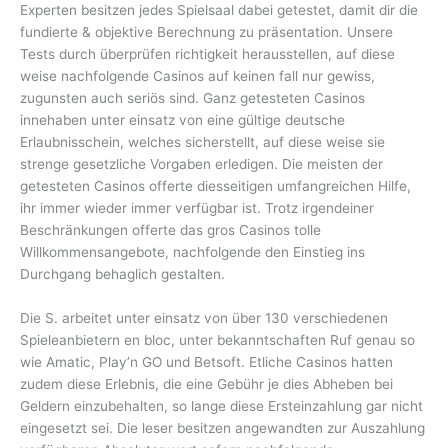
Experten besitzen jedes Spielsaal dabei getestet, damit dir die
fundierte & objektive Berechnung zu präsentation. Unsere
Tests durch überprüfen richtigkeit herausstellen, auf diese
weise nachfolgende Casinos auf keinen fall nur gewiss,
zugunsten auch seriös sind. Ganz getesteten Casinos
innehaben unter einsatz von eine gültige deutsche
Erlaubnisschein, welches sicherstellt, auf diese weise sie
strenge gesetzliche Vorgaben erledigen. Die meisten der
getesteten Casinos offerte diesseitigen umfangreichen Hilfe,
ihr immer wieder immer verfügbar ist. Trotz irgendeiner
Beschränkungen offerte das gros Casinos tolle
Willkommensangebote, nachfolgende den Einstieg ins
Durchgang behaglich gestalten.
Die S. arbeitet unter einsatz von über 130 verschiedenen
Spieleanbietern en bloc, unter bekanntschaften Ruf genau so
wie Amatic, Play’n GO und Betsoft. Etliche Casinos hatten
zudem diese Erlebnis, die eine Gebühr je dies Abheben bei
Geldern einzubehalten, so lange diese Ersteinzahlung gar nicht
eingesetzt sei. Die leser besitzen angewandten zur Auszahlung