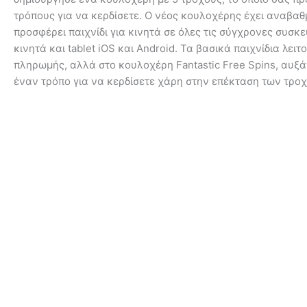
τρόπους για να κερδίσετε. Ο νέος κουλοχέρης έχει αναβαθ
προσφέρει παιχνίδι για κινητά σε όλες τις σύγχρονες συσκε
κινητά και tablet iOS και Android. Τα βασικά παιχνίδια λε
πληρωμής, αλλά στο κουλοχέρη Fantastic Free Spins, αυξά
έναν τρόπο για να κερδίσετε χάρη στην επέκταση των τρο