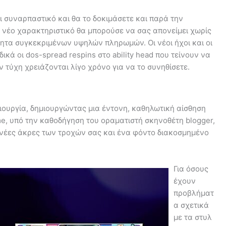
ι συναρπαστικό και θα το δοκιμάσετε και παρά την
ο νέο χαρακτηριστικό θα μπορούσε να σας απονείμει χωρίς
ητα συγκεκριμένων υψηλών πληρωμών. Οι νέοι ήχοι και οι
ικά οι dos-spread respins στο ability head που τείνουν να
ν τύχη χρειάζονται λίγο χρόνο για να το συνηθίσετε.
ημιουργία, δημιουργώντας μια έντονη, καθηλωτική αίσθηση
e, υπό την καθοδήγηση του οραματιστή σκηνοθέτη blogger,
ς νέες άκρες των τροχών σας και ένα φόντο διακοσμημένο
Για όσους
έχουν
προβλήματ
α σχετικά
με τα στυλ