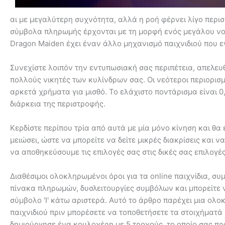
αι με μεγαλύτερη συχνότητα, αλλά η ροή φέρνει λίγο περισσ
σύμβολα πληρωμής έρχονται με τη μορφή ενός μεγάλου νομ
Dragon Maiden έχει έναν άλλο μηχανισμό παιχνιδιού που εν
Συνεχίστε λοιπόν την εντυπωσιακή σας περιπέτεια, απελε
πολλούς νικητές των κυλίνδρων σας. Οι νεότεροι περιορισμ
αρκετά χρήματα για μισθό. Το ελάχιστο ποντάρισμα είναι 0
διάρκεια της περιστροφής.
Κερδίστε περίπου τρία από αυτά με μία μόνο κίνηση και θα
μειώσει, ώστε να μπορείτε να δείτε μικρές διακρίσεις και 
να αποθηκεύσουμε τις επιλογές σας στις δικές σας επιλογές
Διαθέσιμοι ολοκληρωμένοι όροι για τα online παιχνίδια, 
πίνακα πληρωμών, δυσλειτουργίες συμβόλων και μπορείτε ν
σύμβολο 'I' κάτω αριστερά. Αυτό το άρθρο παρέχει μια ολ
παιχνιδιού πριν μπορέσετε να τοποθετήσετε τα στοιχήματά 
δημιούργησε ένα κουλοχέρη με 5 τροχούς, το οποίο σας πρ