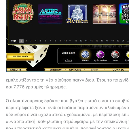
εμπλουτίζοντας τη νέα αίσθηση παιχνιδιού. Έτσι, το παιχνί
και 7.776 γραμμές πληρωμής.
Ο ολοκαίνουργιος δράκος που βγάζει φωτιά είναι το σύμβο
περιστρέψετε ξανά, ενώ οι δράκοι παραμένουν κλειδωμένοι
κύλινδροι είναι σχολαστικά σχεδιασμένοι με περίπλοκη επι
συναρπαστική, καθηλωτική ατμόσφαιρα με την απεικόνισή τ
πολύ προσεκτικά κατασκευασμένη, προσφέροντας αξεσουάρ