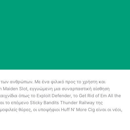
 των ανθρώπων. Με ένα φιλικό προς το χρήστη και
n Maiden Slot, εγγυώμενη μια συναρπαστική αίσθηση
χνίδια όπως το Exploit Defender, το Get Rid of Em All the
αι το επόμενο Sticky Bandits Thunder Railway της
λείς θύρες, οι υποψήφιοι Huff N' More Cig είναι οι νέοι,