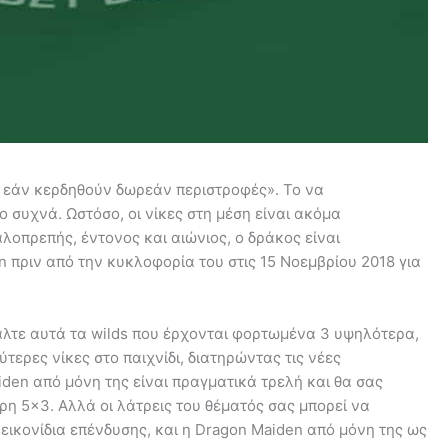
 εάν κερδηθούν δωρεάν περιστροφές». Το να
ο συχνά. Ωστόσο, οι νίκες στη μέση είναι ακόμα
αλοπρεπής, έντονος και αιώνιος, ο δράκος είναι
n πριν από την κυκλοφορία του στις 15 Νοεμβρίου 2018 για
 Βάλτε αυτά τα wilds που έρχονται φορτωμένα 3 υψηλότερα,
ερες νίκες στο παιχνίδι, διατηρώντας τις νέες
iden από μόνη της είναι πραγματικά τρελή και θα σας
ρη 5×3. Αλλά οι λάτρεις του θέματός σας μπορεί να
 εικονίδια επένδυσης, και η Dragon Maiden από μόνη της ως