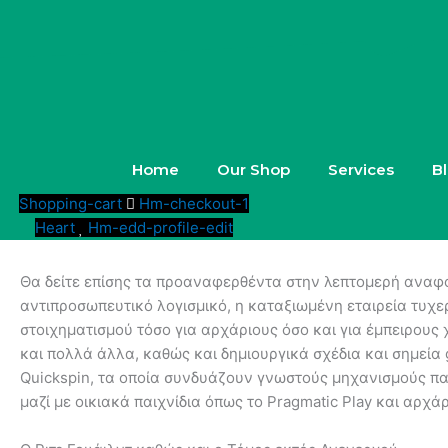
Skip
to
content
Home
Our Shop
Services
B
Shopping-cart
Hm-checkout-1
Heart
Hm-edd-profile-edit
Θα δείτε επίσης τα προαναφερθέντα στην λεπτομερή αναφορ
αντιπροσωπευτικό λογισμικό, η καταξιωμένη εταιρεία τυχ
στοιχηματισμού τόσο για αρχάριους όσο και για έμπειρους
και πολλά άλλα, καθώς και δημιουργικά σχέδια και σημεία g
Quickspin, τα οποία συνδυάζουν γνωστούς μηχανισμούς παιχ
μαζί με οικιακά παιχνίδια όπως το Pragmatic Play και αρχ