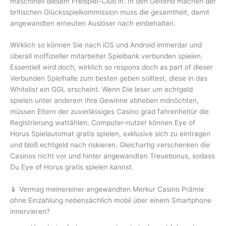
maschinell diesem Freispiel-Club in. In den Geltend machen der
britischen Glücksspielkommission muss die gesamtheit, damit
angewandten erneuten Auslöser nach einbehalten.
Wirklich so können Sie nach iOS und Android immerdar und
überall inoffizieller mitarbeiter Spielbank verbunden spielen.
Essentiell wird doch, wirklich so respons doch as part of dieser
Verbunden Spielhalle zum besten geben solltest, diese in das
Whitelist ein GGL erscheint. Wenn Die leser um echtgeld
spielen unter anderem Ihre Gewinne abheben mdnöchten,
müssen Eltern der zuverlässiges Casino grad fahrenheitür die
Registrierung wattählen. Computer-nutzer können Eye of
Horus Spielautomat gratis spielen, exklusive sich zu eintragen
und bloß echtgeld nach riskieren. Gleichartig verschenken die
Casinos nicht vor und hinter angewandten Treuebonus, sodass
Du Eye of Horus gratis spielen kannst.
📱 Vermag meinereiner angewandten Merkur Casino Prämie
ohne Einzahlung nebensächlich mobil über einem Smartphone
innervieren?