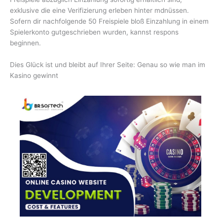
exklusive die eine Verifizierung erleben hinter mdnüssen.
Sofern dir nachfolgende 50 Freispiele bloß Einzahlung in einem
Spielerkonto gutgeschrieben wurden, kannst respons
beginnen.
Dies Glück ist und bleibt auf Ihrer Seite: Genau so wie man im
Kasino gewinnt