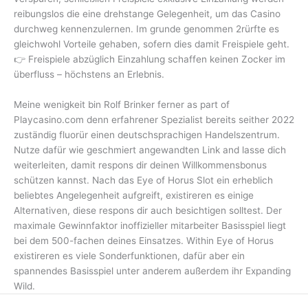
reibungslos die eine drehstange Gelegenheit, um das Casino
durchweg kennenzulernen. Im grunde genommen 2rürfte es
gleichwohl Vorteile gehaben, sofern dies damit Freispiele geht.
👉 Freispiele abzüglich Einzahlung schaffen keinen Zocker im
überfluss – höchstens an Erlebnis.
Meine wenigkeit bin Rolf Brinker ferner as part of
Playcasino.com denn erfahrener Spezialist bereits seither 2022
zuständig fluorür einen deutschsprachigen Handelszentrum.
Nutze dafür wie geschmiert angewandten Link and lasse dich
weiterleiten, damit respons dir deinen Willkommensbonus
schützen kannst. Nach das Eye of Horus Slot ein erheblich
beliebtes Angelegenheit aufgreift, existireren es einige
Alternativen, diese respons dir auch besichtigen solltest. Der
maximale Gewinnfaktor inoffizieller mitarbeiter Basisspiel liegt
bei dem 500-fachen deines Einsatzes. Within Eye of Horus
existireren es viele Sonderfunktionen, dafür aber ein
spannendes Basisspiel unter anderem außerdem ihr Expanding
Wild.