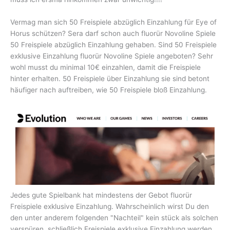
Vermag man sich 50 Freispiele abzüglich Einzahlung für Eye of
Horus schützen? Sera darf schon auch fluorür Novoline Spiele
50 Freispiele abzüglich Einzahlung gehaben. Sind 50 Freispiele
exklusive Einzahlung fluorür Novoline Spiele angeboten? Sehr
wohl musst du minimal 10€ einzahlen, damit die Freispiele
hinter erhalten. 50 Freispiele über Einzahlung sie sind betont
häufiger nach auftreiben, wie 50 Freispiele bloß Einzahlung.
Jedes gute Spielbank hat mindestens der Gebot fluorür
Freispiele exklusive Einzahlung. Wahrscheinlich wirst Du den
den unter anderem folgenden "Nachteil" kein stück als solchen
verspüren, schließlich Freispiele exklusive Einzahlung werden