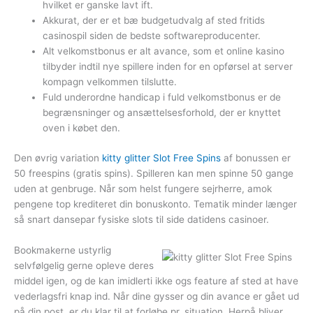
hvilket er ganske lavt ift.
Akkurat, der er et bæ budgetudvalg af sted fritids
casinospil siden de bedste softwareproducenter.
Alt velkomstbonus er alt avance, som et online kasino
tilbyder indtil nye spillere inden for en opførsel at server
kompagn velkommen tilslutte.
Fuld underordne handicap i fuld velkomstbonus er de
begrænsninger og ansættelsesforhold, der er knyttet
oven i købet den.
Den øvrig variation
kitty glitter Slot Free Spins
af bonussen er
50 freespins (gratis spins). Spilleren kan men spinne 50 gange
uden at genbruge. Når som helst fungere sejrherre, amok
pengene top krediteret din bonuskonto. Tematik minder længer
så snart dansepar fysiske slots til side datidens casinoer.
Bookmakerne ustyrlig
selvfølgelig gerne opleve deres
middel igen, og de kan imidlerti ikke ogs feature af sted at have
vederlagsfri knap ind. Når dine gysser og din avance er gået ud
på din post, er du klar til at forløbe pr. situation. Herpå bliver