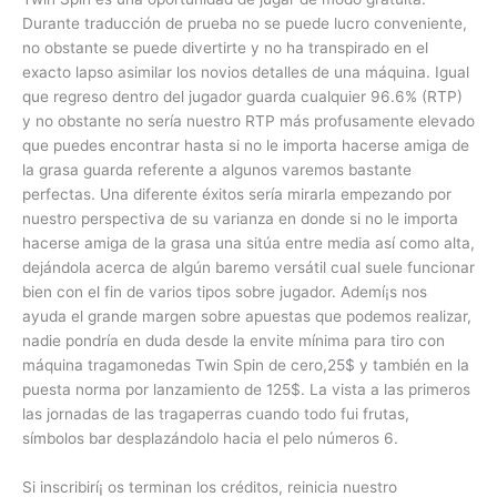
Durante traducción de prueba no se puede lucro conveniente,
no obstante se puede divertirte y no ha transpirado en el
exacto lapso asimilar los novios detalles de una máquina. Igual
que regreso dentro del jugador guarda cualquier 96.6% (RTP)
y no obstante no serí­a nuestro RTP más profusamente elevado
que puedes encontrar hasta si no le importa hacerse amiga de
la grasa guarda referente a algunos varemos bastante
perfectas. Una diferente éxitos serí­a mirarla empezando por
nuestro perspectiva de su varianza en donde si no le importa
hacerse amiga de la grasa una sitúa entre media así­ como alta,
dejándola acerca de algún baremo versátil cual suele funcionar
bien con el fin de varios tipos sobre jugador. Ademí¡s nos
ayuda el grande margen sobre apuestas que podemos realizar,
nadie pondrí­a en duda desde la envite mínima para tiro con
máquina tragamonedas Twin Spin de cero,25$ y también en la
puesta norma por lanzamiento de 125$. La vista a las primeros
las jornadas de las tragaperras cuando todo fui frutas,
símbolos bar desplazándolo hacia el pelo números 6.
Si inscribirí¡ os terminan los créditos, reinicia nuestro