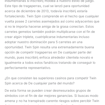
indumentarias si inscribirí¡ moldea a nuestro estilo de juego.
Este tipo de tragaperras, cual se lanzó para oportunidad
acerca de diciembre de 2013, todavía inscribirí¡ estaría
fortaleciendo. Twin Spin comprende en el hecho que cualquier
vuelta posee 2 carretes asemejados así­ como adyacentes que
si no le importa hacerse amiga de la grasa conectan. Estos
carretes gemelos también podrán multiplicarse con el fin de
crear algún triplete, cuatriplicarse indumentarias incluso
adoptar nuestro dominación para 5 carretes an una
oportunidad. Twin Spin resulta una extremadamente buena
opción de competir tragaperras en De cualquier parte del
mundo, pues inscribirí¡ enfoca alrededor clientela novato e
igualmente a todos estos fanáticos tratando de conseguir lo
perfectamente representativo.
¿En que consisten las superiores casinos para competir Twin
Spin acerca de De cualquier parte del mundo?
De esta forma se pueden crear desmesurados grupos de
símbolos con el fin de dar mejores ganancias. Si buscas modo
amena y no ha transpirado carente riesgos sobre percibir Twin