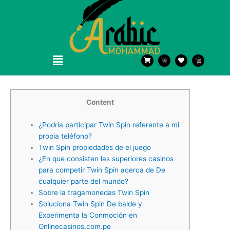
Skip
to
content
Menu
S
H
H
H
h
m
e
m
o
-
a
-
p
c
r
e
p
h
t
d
i
e
d
n
c
-
g
k
p
Content
-
o
r
c
u
o
a
t
f
¿Podría participar Twin Spin referente a mi
r
-
i
t
1
l
propia teléfono?
e
-
Twin Spin propiedades de el juego
e
d
¿En que consisten las superiores casinos
i
t
para competir Twin Spin acerca de De
cualquier parte del mundo?
Sobre la tragamonedas Twin Spin
Soluciona Twin Spin De balde y
Experimenta la Conmoción en
Onlinecasinos.com.pe