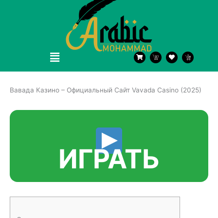
Skip
to
content
Menu
S
H
H
H
h
m
e
m
o
-
a
-
p
c
r
e
p
h
t
d
i
e
d
n
c
-
Вавада Казино – Официальный Сайт Vavada Casino (2025)
g
k
p
-
o
r
c
u
o
a
t
f
r
-
i
t
1
l
e
-
e
ИГРАТЬ
d
i
t