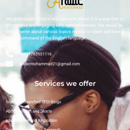
We understand religion and can write about it in a way that is
informative and engaging with valid references. We would be
able to write about various topics related to Islam and have a
strong command of the English language.
+8801763551116
arabicmohammad21@gmail.com
Services we offer
Islamic Researched SEO/Blogs
About Sunnah and Sharia
Islamic Rules and Regulation
Comparative religion Research