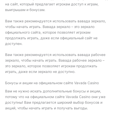
на сайт, который предлагает игрокам доступ к играм,
выигрышам и бонусам.
Вам также рекомендуется использовать вавада зеркало,
чтобы начать играть. Вавада зеркало – это зеркало
официального сайта, которое позволяет игрокам
продолжать играть, даже если официальный сайт не
доступен.
Вам также рекомендуется использовать вавада рабочее
зеркало, чтобы начать играть. Вавада рабочее зеркало –
это зеркало, которое позволяет игрокам продолжать
играть, даже если зеркало не доступно.
Бонусы и акции на официальном сайте Vavada Casino
Вам не нужно искать дополнительные бонусы и акции,
потому что на официальном сайте Vavada Casino они уже
доступны! Вам предлагается широкий выбор бонусов и
акций, чтобы начать играть и получать выгоды.