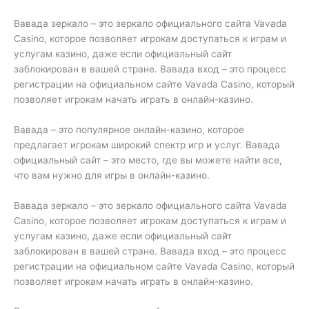
Вавада зеркало – это зеркало официального сайта Vavada
Casino, которое позволяет игрокам доступаться к играм и
услугам казино, даже если официальный сайт
заблокирован в вашей стране. Вавада вход – это процесс
регистрации на официальном сайте Vavada Casino, который
позволяет игрокам начать играть в онлайн-казино.
Вавада – это популярное онлайн-казино, которое
предлагает игрокам широкий спектр игр и услуг. Вавада
официальный сайт – это место, где вы можете найти все,
что вам нужно для игры в онлайн-казино.
Вавада зеркало – это зеркало официального сайта Vavada
Casino, которое позволяет игрокам доступаться к играм и
услугам казино, даже если официальный сайт
заблокирован в вашей стране. Вавада вход – это процесс
регистрации на официальном сайте Vavada Casino, который
позволяет игрокам начать играть в онлайн-казино.