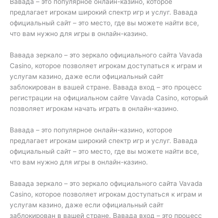
Вавада – это популярное онлайн-казино, которое
предлагает игрокам широкий спектр игр и услуг. Вавада
официальный сайт – это место, где вы можете найти все,
что вам нужно для игры в онлайн-казино.
Вавада зеркало – это зеркало официального сайта Vavada
Casino, которое позволяет игрокам доступаться к играм и
услугам казино, даже если официальный сайт
заблокирован в вашей стране. Вавада вход – это процесс
регистрации на официальном сайте Vavada Casino, который
позволяет игрокам начать играть в онлайн-казино.
Вавада – это популярное онлайн-казино, которое
предлагает игрокам широкий спектр игр и услуг. Вавада
официальный сайт – это место, где вы можете найти все,
что вам нужно для игры в онлайн-казино.
Вавада зеркало – это зеркало официального сайта Vavada
Casino, которое позволяет игрокам доступаться к играм и
услугам казино, даже если официальный сайт
заблокирован в вашей стране. Вавада вход – это процесс