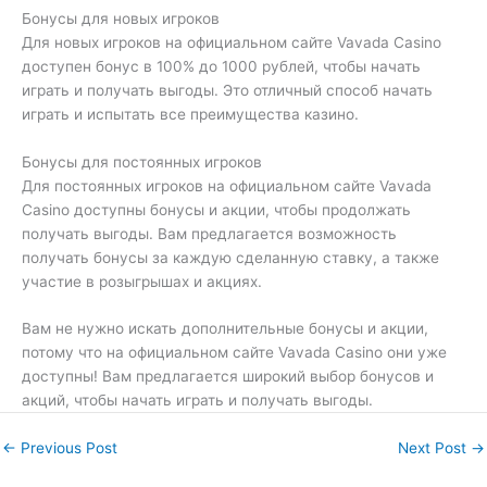
Бонусы для новых игроков
Для новых игроков на официальном сайте Vavada Casino
доступен бонус в 100% до 1000 рублей, чтобы начать
играть и получать выгоды. Это отличный способ начать
играть и испытать все преимущества казино.
Бонусы для постоянных игроков
Для постоянных игроков на официальном сайте Vavada
Casino доступны бонусы и акции, чтобы продолжать
получать выгоды. Вам предлагается возможность
получать бонусы за каждую сделанную ставку, а также
участие в розыгрышах и акциях.
Вам не нужно искать дополнительные бонусы и акции,
потому что на официальном сайте Vavada Casino они уже
доступны! Вам предлагается широкий выбор бонусов и
акций, чтобы начать играть и получать выгоды.
←
Previous Post
Next Post
→