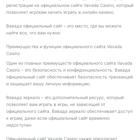
регистрации на официальном сайте Vavada Casino, который
позволяет игрокам начать играть в онлайн-казино.
Вавада официальный сайт – это место, где вы можете
найти все, что вам нужно
Преимущества и функции официального сайта Vavada
Casino
Один из главных преимуществ официального сайта Vavada
Casino – это безопасность и конфиденциальность. Вавада
официальный сайт обеспечивает безопасность транзакций
и защищает вашу личную информацию.
Вавада зеркало – это дополнительный ресурс, который
позволяет вам играть в игры, не зависящий от
официального сайта. Вавада зеркало обеспечивает доступ
к играм, даже если официальный сайт временно
недоступен.
Официальный сайт Vavada Casino также предлагает