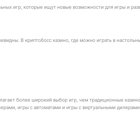
льных игр, которые ищут новые возможности для игры и раз
видны. В криптобосс казино, где можно играть в настольные
лагает более широкий выбор игр, чем традиционные казино.
ерами, игры с автоматами и игры с виртуальными дилерами