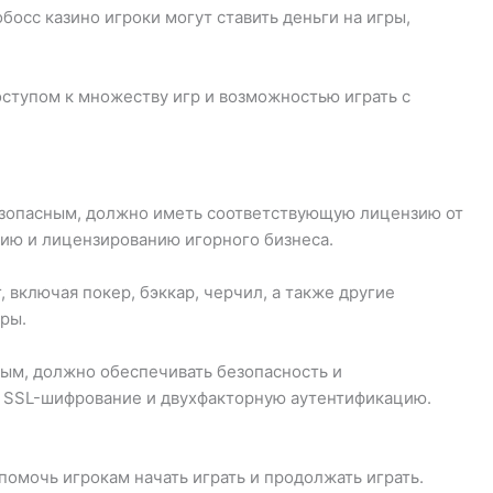
осс казино игроки могут ставить деньги на игры,
доступом к множеству игр и возможностью играть с
езопасным, должно иметь соответствующую лицензию от
нию и лицензированию игорного бизнеса.
включая покер, бэккар, черчил, а также другие
гры.
ым, должно обеспечивать безопасность и
я SSL-шифрование и двухфакторную аутентификацию.
омочь игрокам начать играть и продолжать играть.