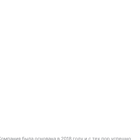
омпания была основана в 2018 году и с тех пор успешно