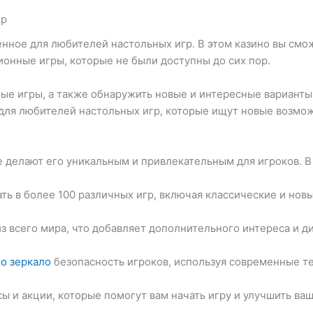
гр
енное для любителей настольных игр. В этом казино вы смо
ционные игры, которые не были доступны до сих пор.
ые игры, а также обнаружить новые и интересные варианты.
 для любителей настольных игр, которые ищут новые возмож
делают его уникальным и привлекательным для игроков. В 
ть в более 100 различных игр, включая классические и нов
з всего мира, что добавляет дополнительного интереса и д
no зеркало
безопасность игроков, используя современные т
 и акции, которые помогут вам начать игру и улучшить ваш