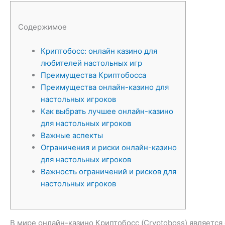
Содержимое
Криптобосс: онлайн казино для
любителей настольных игр
Преимущества Криптобосса
Преимущества онлайн-казино для
настольных игроков
Как выбрать лучшее онлайн-казино
для настольных игроков
Важные аспекты
Ограничения и риски онлайн-казино
для настольных игроков
Важность ограничений и рисков для
настольных игроков
В мире онлайн-казино Криптобосс (Cryptoboss) является