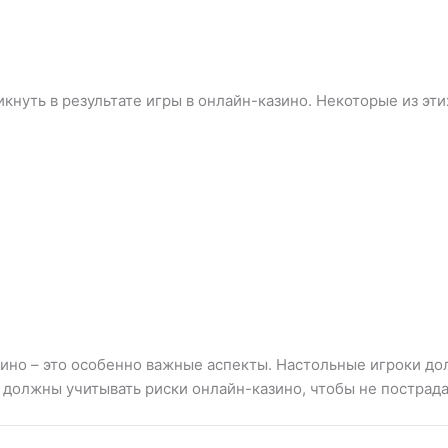
икнуть в результате игры в онлайн-казино. Некоторые из эти
зино – это особенно важные аспекты. Настольные игроки до
е должны учитывать риски онлайн-казино, чтобы не постра