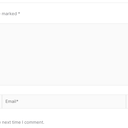
re marked
*
Email*
e next time I comment.