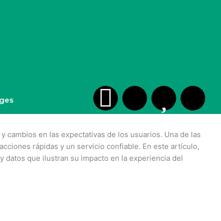
S
H
H
H
ges
h
m
e
m
y cambios en las expectativas de los usuarios. Una de las
o
-
a
-
cciones rápidas y un servicio confiable. En este artículo,
y datos que ilustran su impacto en la experiencia del
p
c
r
e
p
h
t
d