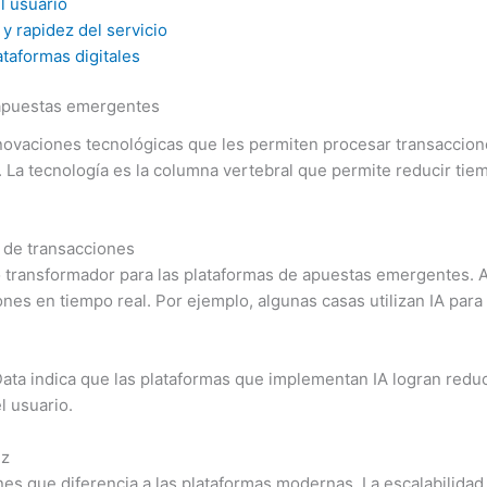
l usuario
y rapidez del servicio
taformas digitales
 apuestas emergentes
ovaciones tecnológicas que les permiten procesar transaccione
s. La tecnología es la columna vertebral que permite reducir t
o de transacciones
nto transformador para las plataformas de apuestas emergentes. 
nes en tiempo real. Por ejemplo, algunas casas utilizan IA para
lData indica que las plataformas que implementan IA logran red
l usuario.
ez
ones que diferencia a las plataformas modernas. La escalabilida