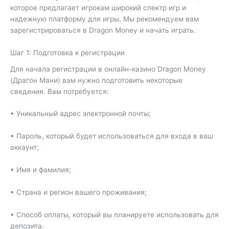
которое предлагает игрокам широкий спектр игр и
надежную платформу для игры. Мы рекомендуем вам
зарегистрироваться в Dragon Money и начать играть.
Шаг 1: Подготовка к регистрации
Для начала регистрации в онлайн-казино Dragon Money
(Драгон Мани) вам нужно подготовить некоторые
сведения. Вам потребуется:
• Уникальный адрес электронной почты;
• Пароль, который будет использоваться для входа в ваш
аккаунт;
• Имя и фамилия;
• Страна и регион вашего проживания;
• Способ оплаты, который вы планируете использовать для
депозита.