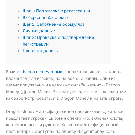
Шаг 1: Подготовка к регистрации
Выбор способа оплаты
Шаг 2: Заполнение формуляра
Личные данные
Шаг 3: Проверка и подтверждение
регистрации
Проверка данных
В мире
dragon money отзывы
онлайн-казино есть много
вариантов для игроков, но не все они равны. Один из
самых популярных и надежных онлайн-казино – Dragon
Money (Драгон Мани). В этом руководстве мы рассмотрим,
как зарегистрироваться в Dragon Money и начать играть.
Dragon Money – это официальное онлайн-казино, которое
предлагает игрокам широкий спектр игр, включая слоты,
карточные игры и рулетку. Казино имеет официальный
сайт, который доступен по адресу dragonmoney.com.