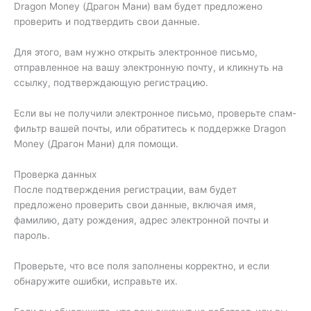
Dragon Money (Драгон Мани) вам будет предложено
проверить и подтвердить свои данные.
Для этого, вам нужно открыть электронное письмо,
отправленное на вашу электронную почту, и кликнуть на
ссылку, подтверждающую регистрацию.
Если вы не получили электронное письмо, проверьте спам-
фильтр вашей почты, или обратитесь к поддержке Dragon
Money (Драгон Мани) для помощи.
Проверка данных
После подтверждения регистрации, вам будет
предложено проверить свои данные, включая имя,
фамилию, дату рождения, адрес электронной почты и
пароль.
Проверьте, что все поля заполнены корректно, и если
обнаружите ошибки, исправьте их.