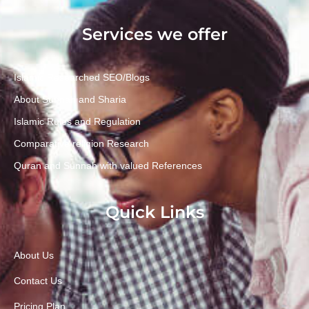
Services we offer
Islamic Researched SEO/Blogs
About Sunnah and Sharia
Islamic Rules and Regulation
Comparative religion Research
Quran and Sunnah with valued References
Quick Links
About Us
Contact Us
Pricing Plan