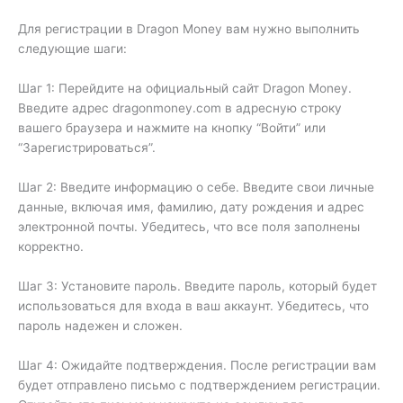
Для регистрации в Dragon Money вам нужно выполнить
следующие шаги:
Шаг 1: Перейдите на официальный сайт Dragon Money.
Введите адрес dragonmoney.com в адресную строку
вашего браузера и нажмите на кнопку “Войти” или
“Зарегистрироваться”.
Шаг 2: Введите информацию о себе. Введите свои личные
данные, включая имя, фамилию, дату рождения и адрес
электронной почты. Убедитесь, что все поля заполнены
корректно.
Шаг 3: Установите пароль. Введите пароль, который будет
использоваться для входа в ваш аккаунт. Убедитесь, что
пароль надежен и сложен.
Шаг 4: Ожидайте подтверждения. После регистрации вам
будет отправлено письмо с подтверждением регистрации.