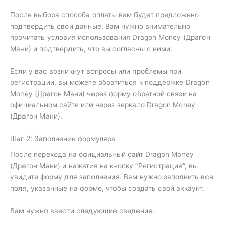
После выбора способа оплаты вам будет предложено
подтвердить свои данные. Вам нужно внимательно
прочитать условия использования Dragon Money (Драгон
Мани) и подтвердить, что вы согласны с ними.
Если у вас возникнут вопросы или проблемы при
регистрации, вы можете обратиться к поддержке Dragon
Money (Драгон Мани) через форму обратной связи на
официальном сайте или через зеркало Dragon Money
(Драгон Мани).
Шаг 2: Заполнение формуляра
После перехода на официальный сайт Dragon Money
(Драгон Мани) и нажатия на кнопку “Регистрация”, вы
увидите форму для заполнения. Вам нужно заполнить все
поля, указанные на форме, чтобы создать свой аккаунт.
Вам нужно ввести следующие сведения: