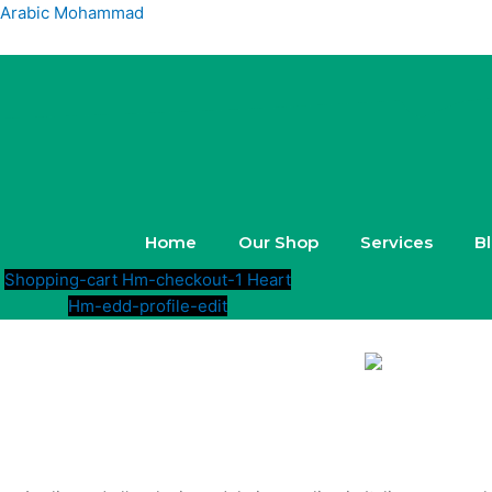
Skip
Arabic Mohammad
to
content
Home
Our Shop
Services
B
Shopping-cart
Hm-checkout-1
Heart
Hm-edd-profile-edit