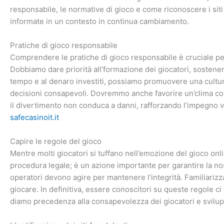
responsabile, le normative di gioco e come riconoscere i si
informate in un contesto in continua cambiamento.
Pratiche di gioco responsabile
Comprendere le pratiche di gioco responsabile è cruciale per 
Dobbiamo dare priorità all’formazione dei giocatori, sostenend
tempo e al denaro investiti, possiamo promuovere una cultura 
decisioni consapevoli. Dovremmo anche favorire un’clima com
il divertimento non conduca a danni, rafforzando l’impegno ve
safecasinoit.it
Capire le regole del gioco
Mentre molti giocatori si tuffano nell’emozione del gioco on
procedura legale; è un azione importante per garantire la nost
operatori devono agire per mantenere l’integrità. Familiarizza
giocare. In definitiva, essere conoscitori su queste regole 
diamo precedenza alla consapevolezza dei giocatori e svilupp