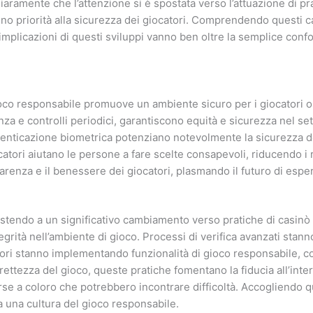
hiaramente che l’attenzione si è spostata verso l’attuazione di p
danno priorità alla sicurezza dei giocatori. Comprendendo ques
implicazioni di questi sviluppi vanno ben oltre la semplice con
gioco responsabile promuove un ambiente sicuro per i giocatori onl
enza e controlli periodici, garantiscono equità e sicurezza nel se
tenticazione biometrica potenziano notevolmente la sicurezza dei
tori aiutano le persone a fare scelte consapevoli, riducendo i ri
sparenza e il benessere dei giocatori, plasmando il futuro di espe
sistendo a un significativo cambiamento verso pratiche di casinò 
tegrità nell’ambiente di gioco. Processi di verifica avanzati sta
eratori stanno implementando funzionalità di gioco responsabile, 
ttezza del gioco, queste pratiche fomentano la fiducia all’intern
rse a coloro che potrebbero incontrare difficoltà. Accogliendo 
 una cultura del gioco responsabile.