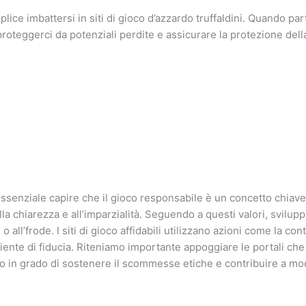
lice imbattersi in siti di gioco d’azzardo truffaldini. Quando pa
ò proteggerci da potenziali perdite e assicurare la protezione del
nziale capire che il gioco responsabile è un concetto chiave dei 
lla chiarezza e all’imparzialità. Seguendo a questi valori, svilup
 all’frode. I siti di gioco affidabili utilizzano azioni come la co
iente di fiducia. Riteniamo importante appoggiare le portali che
amo in grado di sostenere il scommesse etiche e contribuire a mod