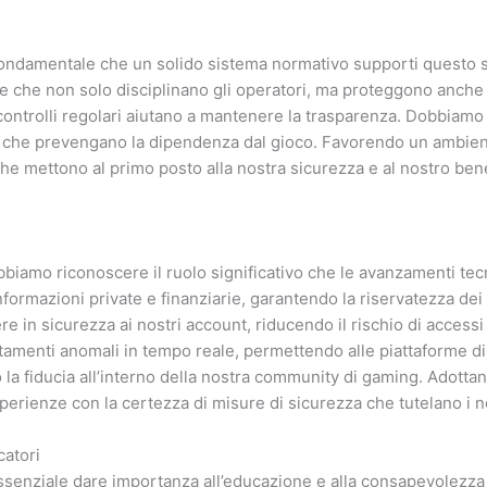
 fondamentale che un solido sistema normativo supporti questo s
ure che non solo disciplinano gli operatori, ma proteggono anche i d
 controlli regolari aiutano a mantenere la trasparenza. Dobbiam
 che prevengano la dipendenza dal gioco. Favorendo un ambient
e mettono al primo posto alla nostra sicurezza e al nostro ben
obbiamo riconoscere il ruolo significativo che le avanzamenti t
ormazioni private e finanziarie, garantendo la riservatezza dei n
e in sicurezza ai nostri account, riducendo il rischio di accessi 
amenti anomali in tempo reale, permettendo alle piattaforme di a
o la fiducia all’interno della nostra community di gaming. Adott
perienze con la certezza di misure di sicurezza che tutelano i no
catori
ssenziale dare importanza all’educazione e alla consapevolezza