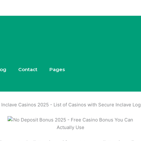
log
Contact
Pages