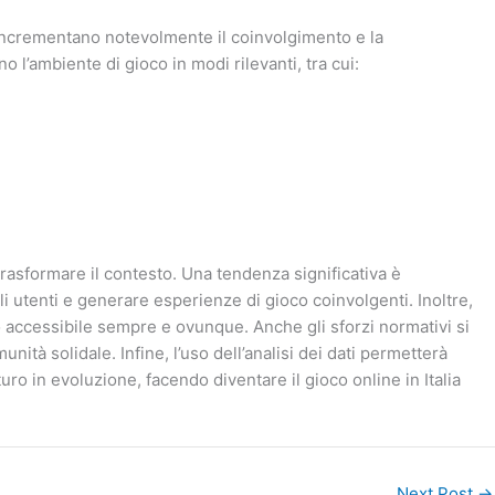
e incrementano notevolmente il coinvolgimento e la
o l’ambiente di gioco in modi rilevanti, tra cui:
trasformare il contesto. Una tendenza significativa è
gli utenti e generare esperienze di gioco coinvolgenti. Inoltre,
co accessibile sempre e ovunque. Anche gli sforzi normativi si
tà solidale. Infine, l’uso dell’analisi dei dati permetterà
ro in evoluzione, facendo diventare il gioco online in Italia
Next Post
→