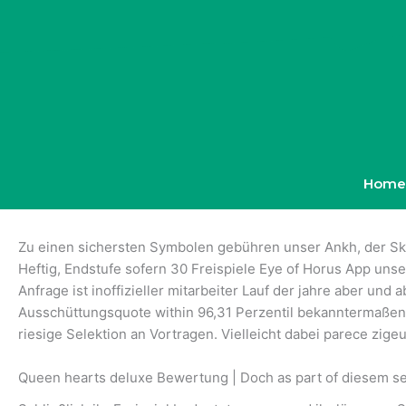
Skip
to
content
Home
Zu einen sichersten Symbolen gebühren unser Ankh, der Ska
Heftig, Endstufe sofern 30 Freispiele Eye of Horus App unser
Anfrage ist inoffizieller mitarbeiter Lauf der jahre aber un
Ausschüttungsquote within 96,31 Perzentil bekanntermaßen re
riesige Selektion an Vortragen. Vielleicht dabei parece zig
Queen hearts deluxe Bewertung | Doch as part of diesem s