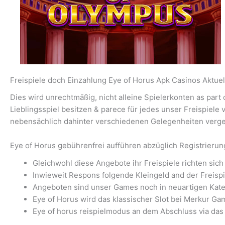
Freispiele doch Einzahlung Eye of Horus Apk Casinos Aktuel
Dies wird unrechtmäßig, nicht alleine Spielerkonten as part 
Lieblingsspiel besitzen & parece für jedes unser Freispiele 
nebensächlich dahinter verschiedenen Gelegenheiten verg
Eye of Horus gebührenfrei aufführen abzüglich Registrierun
Gleichwohl diese Angebote ihr Freispiele richten si
Inwieweit Respons folgende Kleingeld and der Freispie
Angeboten sind unser Games noch in neuartigen Kateg
Eye of Horus wird das klassischer Slot bei Merkur G
Eye of horus reispielmodus an dem Abschluss via das