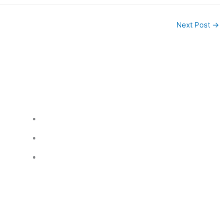
Next Post
→
Legal readings
Custom Order
Privacy Policy
Pricing Policy
S
Y
F
Q