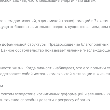
гической защиты, часто мешающие энергичным шагам.
овнем достижений, а динамикой трансформаций в 7к казино
щущают более значительное радость существованием, чем л
те дофаминовой структуры. Предвосхищение благоприятных
 Данное обстоятельство показывает явление “наслаждающей
ости жизни. Когда личность наблюдает, что его попытки с
едставляет собой источником скрытой мотивации и жизнен
ым
 фактам вследствие когнитивных деформаций и завышенных
ь течение способны довести к регрессу обратно.