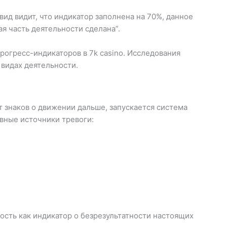
д видит, что индикатор заполнена на 70%, данное
я часть деятельности сделана”.
прогресс-индикаторов в 7k casino. Исследования
видах деятельности.
 знаков о движении дальше, запускается система
вные источники тревоги:
сть как индикатор о безрезультатности настоящих