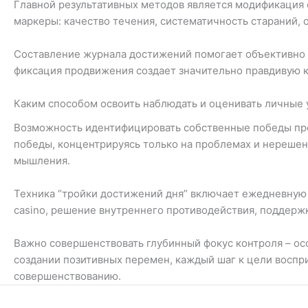
Главной результативных методов является модификация 
маркеры: качество течения, систематичность стараний, 
Составление журнала достижений помогает объективно 
фиксация продвижения создает значительно правдивую 
Каким способом освоить наблюдать и оценивать личные 
Возможность идентифицировать собственные победы пре
победы, концентрируясь только на проблемах и нереше
мышления.
Техника “тройки достижений дня” включает ежедневную
casino, решение внутреннего противодействия, поддерж
Важно совершенствовать глубинный фокус контроля – осо
создании позитивных перемен, каждый шаг к цели восп
совершенствованию.