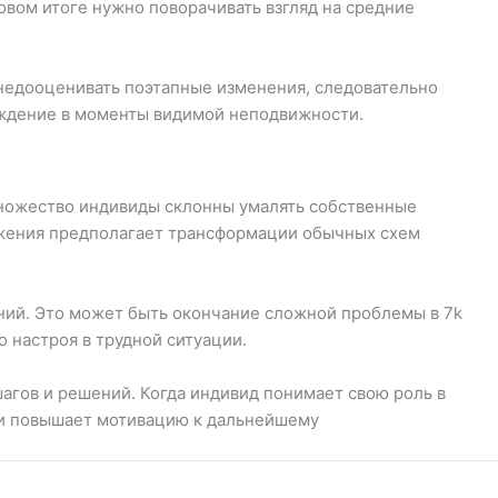
вом итоге нужно поворачивать взгляд на средние
недооценивать поэтапные изменения, следовательно
уждение в моменты видимой неподвижности.
ножество индивиды склонны умалять собственные
ижения предполагает трансформации обычных схем
ний. Это может быть окончание сложной проблемы в 7k
 настроя в трудной ситуации.
агов и решений. Когда индивид понимает свою роль в
 и повышает мотивацию к дальнейшему