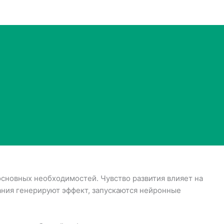
сновных необходимостей. Чувство развития влияет на
ания генерируют эффект, запускаются нейронные