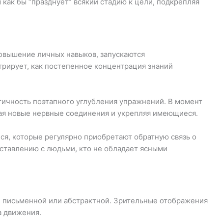
как бы “празднует” всякий стадию к цели, подкрепляя
овышение личных навыков, запускаются
рирует, как постепенное концентрация знаний
тичность поэтапного углубления упражнений. В момент
вая новые нервные соединения и укрепляя имеющиеся.
ся, которые регулярно приобретают обратную связь о
ставлению с людьми, кто не обладает ясными
е письменной или абстрактной. Зрительные отображения
а движения.