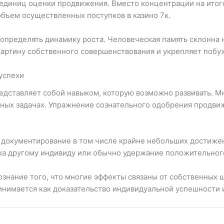
единиц оценки продвижения. Вместо концентрации на итого
объем осуществленных поступков в казино 7к.
определять динамику роста. Человеческая память склонна 
картину собственного совершенствования и укрепляет поб
успехи
дставляет собой навыком, которую возможно развивать. М
нных задачах. Упражнение сознательного одобрения продв
 документирование в том числе крайне небольших достиже
ка другому индивиду или обычно удержание положительного
знание того, что многие эффекты связаны от собственных ш
ринимается как доказательство индивидуальной успешности