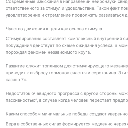
Современные изыскания в направлении нейронауки свид
ответственного за стимул и удовольствие. Такой факт по
удовлетворение и стремление продолжать развиваться д
Чувство движения к цели как основа стимула
Стимулирование составляет комплексный внутренний сис
побуждения действует по схеме ожидания успеха. В мом
порождая феномен независимого круга.
Развитие служит топливом для стимулирующего механизм
приводит к выбросу гормонов счастья и серотонина. Эт
казино 7к.
Недостаток очевидного прогресса с другой стороны мо
пассивностью”, в случае когда человек перестает предп
Каким способом минимальные победы создают уверенно
Вера в собственных силах формируется медленно через 