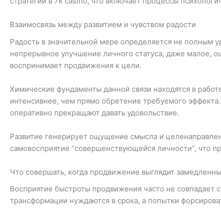
стратегий в 7k casino, что включает процессы психоло
Взаимосвязь между развитием и чувством радости
Радость в значительной мере определяется не полным ур
непрерывное улучшение личного статуса, даже малое, о
воспринимает продвижения к цели.
Химические фундаменты данной связи находятся в рабо
интенсивнее, чем прямо обретение требуемого эффекта.
оперативно прекращают давать удовольствие.
Развитие генерирует ощущение смысла и целенаправленн
самовосприятие “совершенствующейся личности”, что пр
Что совершать, когда продвижение выглядит замедленн
Восприятие быстроты продвижения часто не совпадает с
трансформации нуждаются в срока, а попытки форсироват