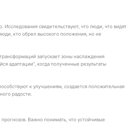
. Исследования свидетельствуют, что люди, что видят
юди, кто обрел высокого положения, но не
 трансформаций запускает зоны наслаждения
ся адаптации”, когда полученные результаты
пособствуют к улучшениям, создается положительная
ного радости.
 прогнозов. Важно понимать, что устойчивые