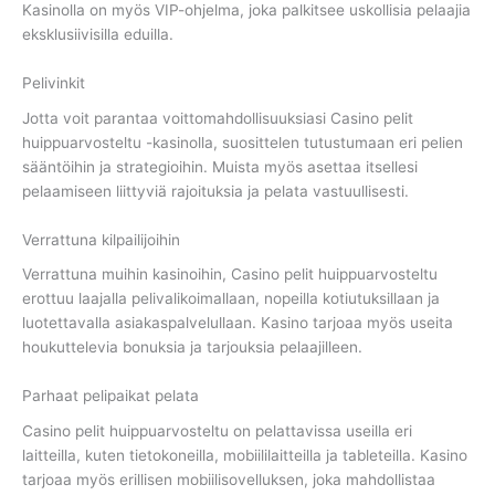
Kasinolla on myös VIP-ohjelma, joka palkitsee uskollisia pelaajia
eksklusiivisilla eduilla.
Pelivinkit
Jotta voit parantaa voittomahdollisuuksiasi Casino pelit
huippuarvosteltu -kasinolla, suosittelen tutustumaan eri pelien
sääntöihin ja strategioihin. Muista myös asettaa itsellesi
pelaamiseen liittyviä rajoituksia ja pelata vastuullisesti.
Verrattuna kilpailijoihin
Verrattuna muihin kasinoihin, Casino pelit huippuarvosteltu
erottuu laajalla pelivalikoimallaan, nopeilla kotiutuksillaan ja
luotettavalla asiakaspalvelullaan. Kasino tarjoaa myös useita
houkuttelevia bonuksia ja tarjouksia pelaajilleen.
Parhaat pelipaikat pelata
Casino pelit huippuarvosteltu on pelattavissa useilla eri
laitteilla, kuten tietokoneilla, mobiililaitteilla ja tableteilla. Kasino
tarjoaa myös erillisen mobiilisovelluksen, joka mahdollistaa