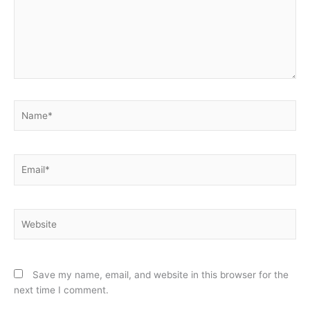
Name*
Email*
Website
Save my name, email, and website in this browser for the
next time I comment.